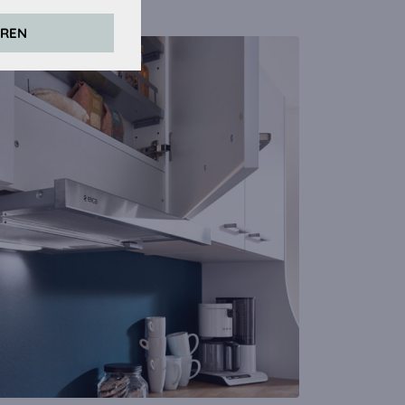
EREN
rs. Daarvoor
er).
zijn geaccepteerd,