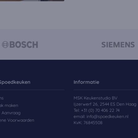
Spoedkeuken
Informatie
ns
MSK Keukenstudio BV
Ijzerwerf 26, 2544 ES Den Haag
ak maken
Tel:
+31 (0) 70 406 22 74
e Aanvraag
email:
info@spoedkeuken.nl
ene Voorwaarden
KvK: 76845508