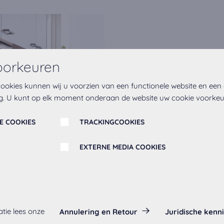
oorkeuren
De duurzaamhei
ookies kunnen wij u voorzien van een functionele website en een
g. U kunt op elk moment onderaan de website uw cookie voorke
Ons innovatieve nobilia ele
schept ruimte voor de belan
E COOKIES
TRACKINGCOOKIES
zekerheid. Voor meer mogeli
EXTERNE MEDIA COOKIES
Ontdek onze keukens
es:
tie lees onze
Annulering en Retour
Juridische kenn
ltijd geactiveerd, omdat ze nodig zijn voor de basis functies van d