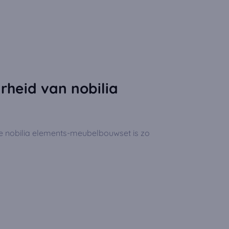
heid van nobilia
e nobilia elements-meubelbouwset is zo