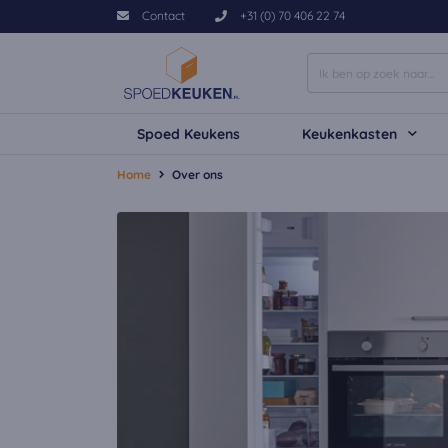
Contact
+31 (0) 70 406 22 74
Spoed Keukens
Keukenkasten
Home
Over ons