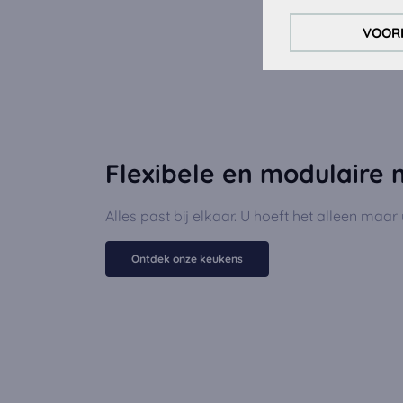
Trackingcookies:
VOOR
Om onze website c
gebruiken wij tra
Externe media co
De cookies zijn no
kan de video word
Flexibele en modulaire 
Alles past bij elkaar. U hoeft het alleen maar u
Ontdek onze keukens