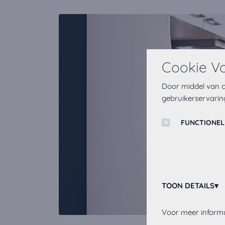
Cookie V
Door middel van c
gebruikerservarin
FUNCTIONEL
TOON DETAILS
Functionele Cooki
Voor meer informa
Deze cookie zijn a