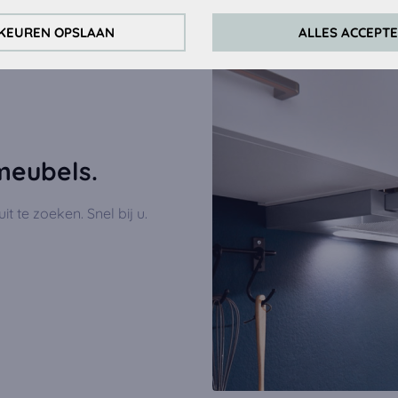
KEUREN OPSLAAN
ALLES ACCEPT
ontinu te verbeteren, analyseren wij het gedrag van de bezoeke
ckingcookies van Google Analytics (deels via de Google Tag Manag
okies:
dig om de video's af te spelen. Zodra cookies van externe media 
en afgespeeld.
meubels.
it te zoeken. Snel bij u.