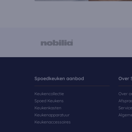
Spoedkeuken aanbod
Over 
Keukencollectie
Over o
Spoed Keukens
Afspra
Keukenkasten
Servic
Keukenapparatuur
Algem
Keukenaccessoires