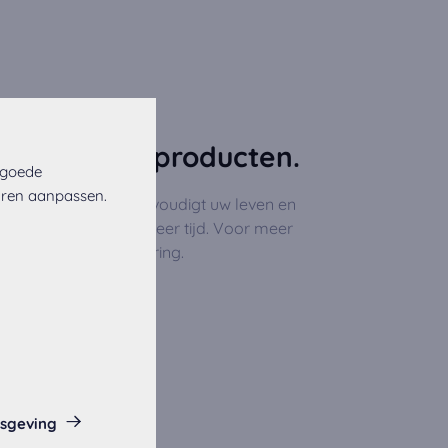
d van zijn producten.
 goede
uren aanpassen.
ments-concept vereenvoudigt uw leven en
grijke dingen. Voor meer tijd. Voor meer
jkheden tot verandering.
isgeving
eze website.