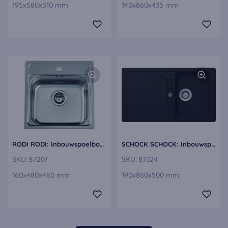
195x580x510 mm
140x860x435 mm
RODI RODI: Inbouwspoelbak New Manaus, roestvrijstaal roestvrijstaal 87207
SCHOCK SCHOCK: Inbouwspoelbak Formhaus D-100, van CRISTALITE® onyx 87324
SKU:
87207
SKU:
87324
160x480x480 mm
190x860x500 mm