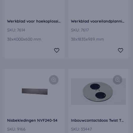
Werkblad voor hoekoplossingen, rechterdeel APDEE60-400-E
Werkblad vooreilandplanningen APDI38-184E
SKU:
7614
SKU:
7617
38x4000x600 mm
38x1835x989 mm
Nisbekledingen NVF240-54
Inbouwcontactdoos Twist TWIST-F
SKU:
9166
SKU:
33447