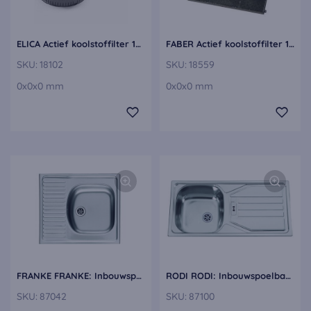
ELICA Actief koolstoffilter 18102
FABER Actief koolstoffilter 18559
SKU:
18102
SKU:
18559
0x0x0 mm
0x0x0 mm
FRANKE FRANKE: Inbouwspoelbak ETN 611-58, roestvrijstaal zijdemat roestvrijstaal 87042
RODI RODI: Inbouwspoelbak Okio Line 85 Deep, roestvrijstaal roestvrijstaal 87100
SKU:
87042
SKU:
87100