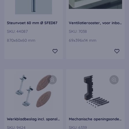
Steunvoet 60 mm Ø SFED87
Ventilatierooster, voor inbouw in de plintlijst bij ombouwkasten LG40
SKU:
44087
SKU:
7038
870x60x60 mm
69x396x14 mm
Werkbladbeslag incl. spanslotverbinders lamelo's en lijm 9424
Mechanische openingsondersteuning met boogsjabloon voor greeploze PTO5-BS
SKU:
9424
SKU:
6339