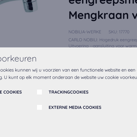
Mengkraan v
NOBILIA-WERKE
SKU:
17770
CARLO NOBILI: Hogedruk eengree
Uitvoering --aansluiting voor warm 
Meer lezen
oorkeuren
ookies kunnen wij u voorzien van een functionele website en een
g. U kunt op elk moment onderaan de website uw cookie voorke
Op het verlanglijstje
E COOKIES
TRACKINGCOOKIES
EXTERNE MEDIA COOKIES