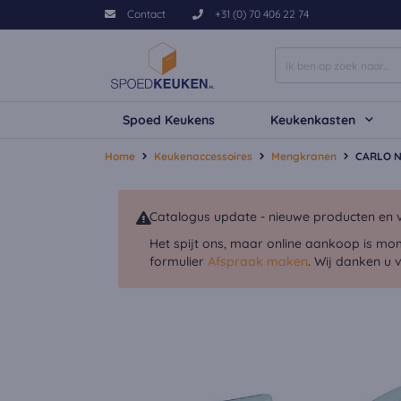
Contact
+31 (0) 70 406 22 74
Spoed Keukens
Keukenkasten
Home
Keukenaccessoires
Mengkranen
CARLO N
Catalogus update - nieuwe producten en v
Het spijt ons, maar online aankoop is mo
formulier
Afspraak maken
. Wij danken u 