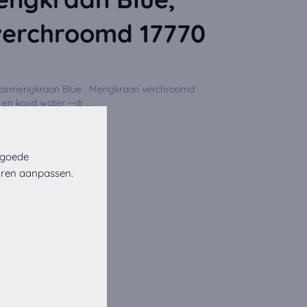
erchroomd 17770
psmengkraan Blue , Mengkraan verchroomd
en koud water --dr ...
 goede
uren aanpassen.