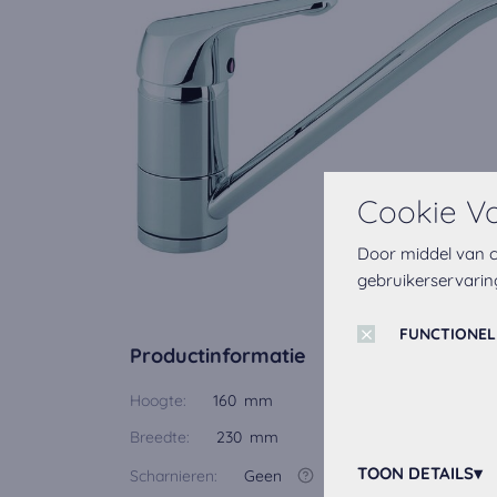
Cookie V
Door middel van c
gebruikerservarin
FUNCTIONEL
Productinformatie
Hoogte:
160 mm
Breedte:
230 mm
TOON DETAILS
Scharnieren:
Geen