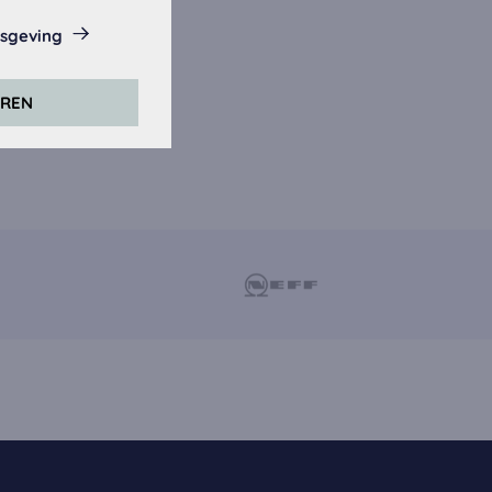
isgeving
eze website.
EREN
rs. Daarvoor
er).
zijn geaccepteerd,