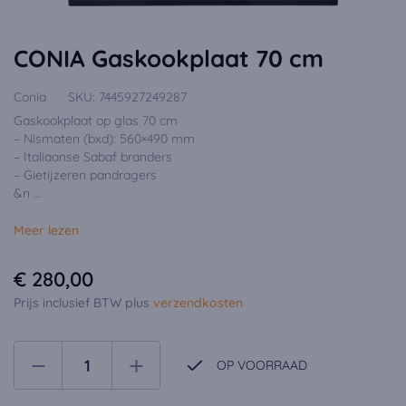
CONIA Gaskookplaat 70 cm
Conia
SKU:
7445927249287
Gaskookplaat op glas 70 cm
– Nismaten (bxd): 560×490 mm
– Italiaanse Sabaf branders
– Gietijzeren pandragers
&n ...
Meer lezen
€ 280,00
Prijs inclusief BTW plus
verzendkosten
OP VOORRAAD