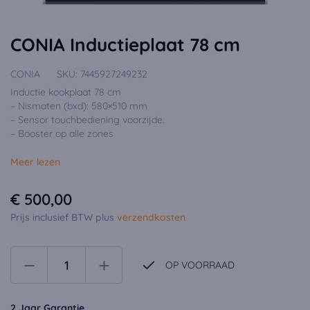
CONIA Inductieplaat 78 cm
CONIA
SKU:
7445927249232
Inductie kookplaat 78 cm
– Nismaten (bxd): 580×510 mm
– Sensor touchbediening voorzijde.
– Booster op alle zones
Meer lezen
€ 500,00
Prijs inclusief BTW plus
verzendkosten
OP VOORRAAD
2 Jaar Garantie