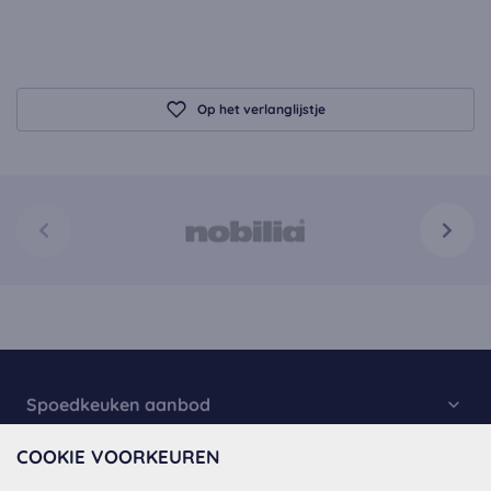
Op het verlanglijstje
Spoedkeuken aanbod
COOKIE VOORKEUREN
Keukencollectie
Over Spoedkeuken
Spoed Keukens