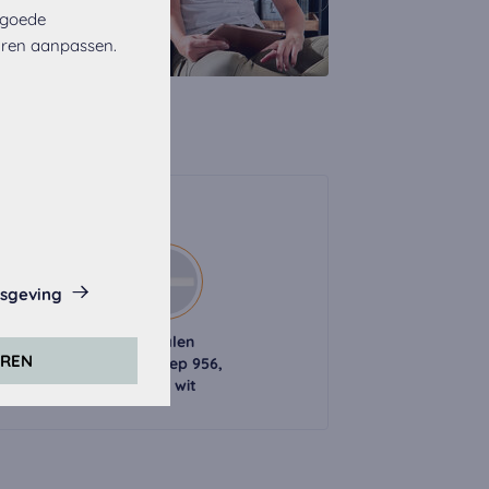
 goede
uren aanpassen.
ndgrepen
isgeving
eze website.
Metalen
Metalen
EREN
ndgreep 726,
handgreep 956,
rs. Daarvoor
zwart
alpin wit
er).
zijn geaccepteerd,