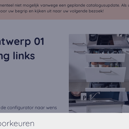
menteel niet mogelijk vanwege een geplande catalogusupdate. Als u 
voor uw begrip en kijken uit naar uw volgende bezoek!
twerp 01
ng links
 de configurator naar wens
oorkeuren