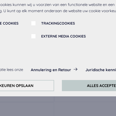
ookies kunnen wij u voorzien van een functionele website en een
g. U kunt op elk moment onderaan de website uw cookie voorke
E COOKIES
TRACKINGCOOKIES
EXTERNE MEDIA COOKIES
d
Ha
es:
tie lees onze
Annulering en Retour
Juridische kenn
ltijd geactiveerd, omdat ze nodig zijn voor de basis functies van d
ik
Metalen
KEUREN OPSLAAN
ALLES ACCEPT
handgreep 263,
ha
ontinu te verbeteren, analyseren wij het gedrag van de bezoeke
roestvrij staal
ckingcookies van Google Analytics (deels via de Google Tag Manag
okies:
dig om de video's af te spelen. Zodra cookies van externe media 