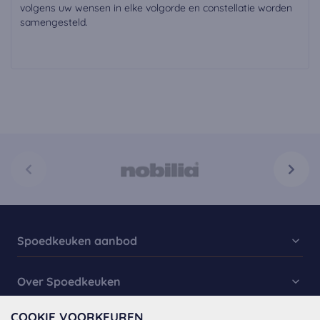
volgens uw wensen in elke volgorde en constellatie worden
samengesteld.
Spoedkeuken aanbod
Keukencollectie
Over Spoedkeuken
Spoed Keukens
COOKIE VOORKEUREN
Over ons
Keukenkasten