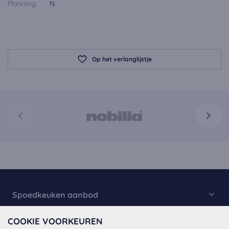
Planning:
N
Op het verlanglijstje
Spoedkeuken aanbod
Keukencollectie
COOKIE VOORKEUREN
Over Spoedkeuken