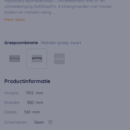
Highboard apothekerskast 1 uittrekelement met in- en
uittrekdemping SoftStopPro, 4 inhangmanden met houten
bodem en metalen reling ...
Meer lezen
Greepcombinatie
Metalen greep zwart
Productinformatie
Hoogte:
1512 mm
Breedte:
300 mm
Diepte:
561 mm
Scharnieren:
Geen