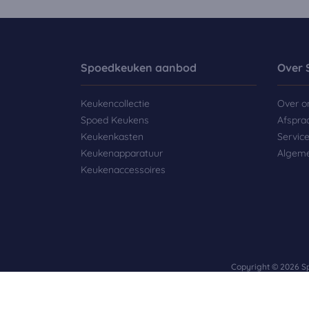
Spoedkeuken aanbod
Over 
Keukencollectie
Over o
Spoed Keukens
Afspra
Keukenkasten
Servic
Keukenapparatuur
Algem
Keukenaccessoires
Copyright © 2026 