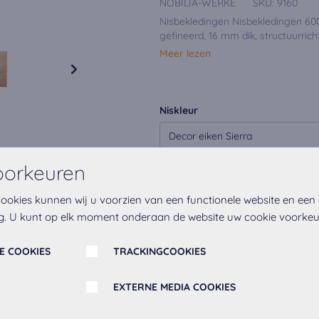
NOBILIA-WERKE
SKU:
9160
Nisbekledingen Nisbekledingen 6
gefineerd, 16 mm dik, structuurricht
Meer lezen
Niskleur
Decor eiken Sierra
oorkeuren
Op het verlanglijstje
ookies kunnen wij u voorzien van een functionele website en een
g. U kunt op elk moment onderaan de website uw cookie voorke
E COOKIES
TRACKINGCOOKIES
EXTERNE MEDIA COOKIES