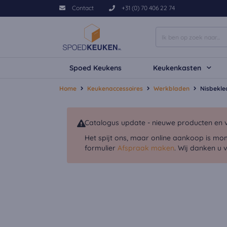
Contact
+31 (0) 70 406 22 74
Spoed Keukens
Keukenkasten
Home
Keukenaccessoires
Werkbladen
Nisbekle
Catalogus update - nieuwe producten en v
Het spijt ons, maar online aankoop is mo
formulier
Afspraak maken
. Wij danken u 