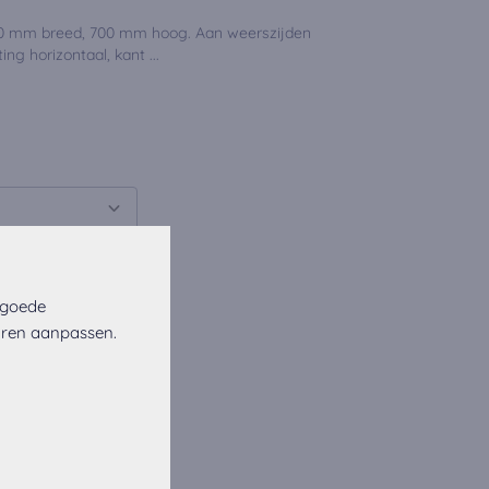
00 mm breed, 700 mm hoog. Aan weerszijden
ing horizontaal, kant ...
 goede
uren aanpassen.