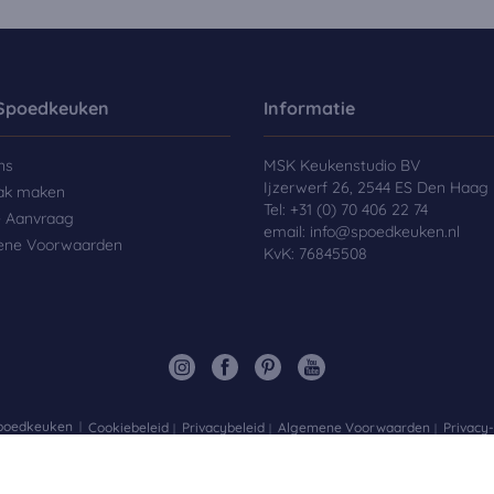
Spoedkeuken
Informatie
ns
MSK Keukenstudio BV
Ijzerwerf 26, 2544 ES Den Haag
ak maken
Tel:
+31 (0) 70 406 22 74
e Aanvraag
email:
info@spoedkeuken.nl
ene Voorwaarden
KvK: 76845508
Spoedkeuken
Cookiebeleid
Privacybeleid
Algemene Voorwaarden
Privacy-