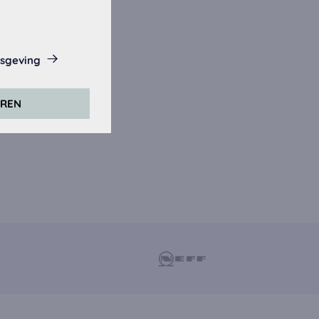
isgeving
eze website.
EREN
rs. Daarvoor
er).
zijn geaccepteerd,