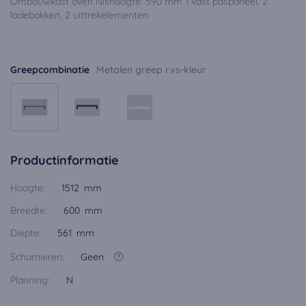
Ombouwkast oven Nishoogte: 590 mm 1 vast paspaneel, 2
ladebakken, 2 uittrekelementen
Greepcombinatie
Metalen greep rvs-kleur
Productinformatie
Hoogte:
1512 mm
Breedte:
600 mm
Diepte:
561 mm
Scharnieren:
Geen
Planning:
N