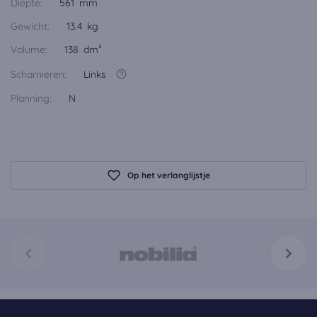
Diepte:
561 mm
Gewicht:
13.4 kg
Volume:
138 dm³
Scharnieren:
Links
Planning:
N
Op het verlanglijstje