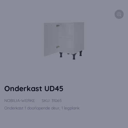
Onderkast UD45
NOBILIA-WERKE
SKU:
31065
Onderkast 1 doorlopende deur, 1 legplank