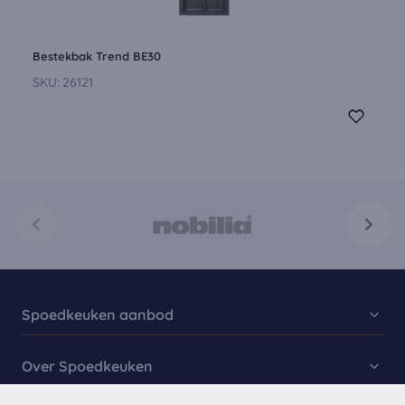
Bestekbak Trend BE30
SKU:
26121
Spoedkeuken aanbod
Keukencollectie
Over Spoedkeuken
Spoed Keukens