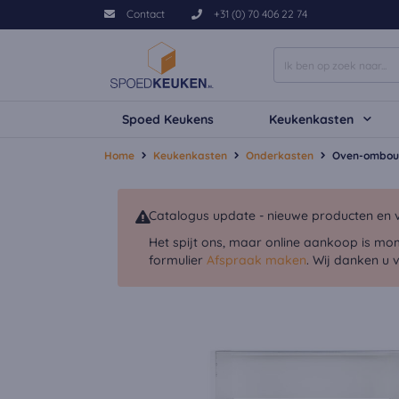
Contact
+31 (0) 70 406 22 74
Spoed Keukens
Keukenkasten
Home
Keukenkasten
Onderkasten
Oven-ombou
Catalogus update - nieuwe producten en v
Het spijt ons, maar online aankoop is mo
formulier
Afspraak maken
. Wij danken u 