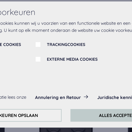
oorkeuren
ookies kunnen wij u voorzien van een functionele website en een
g. U kunt op elk moment onderaan de website uw cookie voorke
E COOKIES
TRACKINGCOOKIES
EXTERNE MEDIA COOKIES
Misschien vindt u dit ook leuk
es:
tie lees onze
Annulering en Retour
Juridische kenn
ltijd geactiveerd, omdat ze nodig zijn voor de basis functies van d
KEUREN OPSLAAN
ALLES ACCEPT
ontinu te verbeteren, analyseren wij het gedrag van de bezoeke
ckingcookies van Google Analytics (deels via de Google Tag Manag