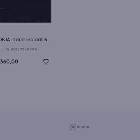
zijn geaccepteerd,
CONIA Inductieplaat 60 cm
U:
7445927249225
 360,00