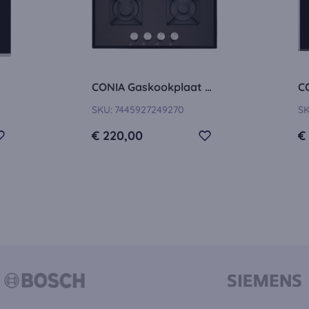
okies:
dig om de video's af te spelen. Zodra cookies van externe media 
en afgespeeld.
CONIA Gaskookplaat 60 cm
SKU:
7445927249270
SK
€ 220,00
€