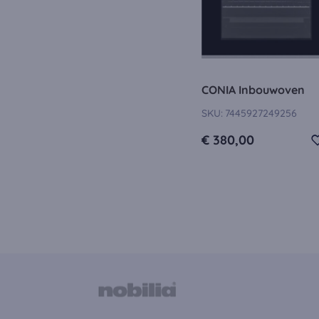
Externe media co
De cookies zijn no
kan de video word
CONIA Inbouwoven
SKU:
7445927249256
€ 380,00