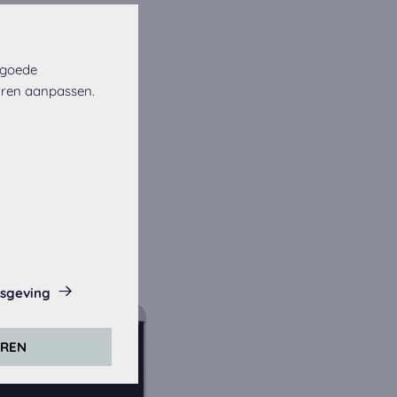
 goede
uren aanpassen.
isgeving
eze website.
EREN
rs. Daarvoor
er).