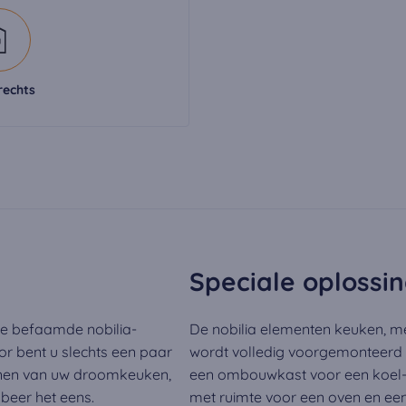
okies:
dig om de video's af te spelen. Zodra cookies van externe media 
en afgespeeld.
rechts
Speciale oplossi
de befaamde nobilia-
De nobilia elementen keuken, me
or bent u slechts een paar
wordt volledig voorgemonteerd
nnen van uw droomkeuken,
een ombouwkast voor een koel-v
obeer het eens.
met ruimte voor een oven en ee