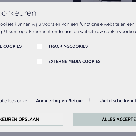
oorkeuren
ookies kunnen wij u voorzien van een functionele website en een
g. U kunt op elk moment onderaan de website uw cookie voorke
E COOKIES
TRACKINGCOOKIES
d
Ha
EXTERNE MEDIA COOKIES
ik
Metalen
es:
tie lees onze
Annulering en Retour
Juridische kenn
handgreep 263,
ha
ltijd geactiveerd, omdat ze nodig zijn voor de basis functies van d
roestvrij staal
KEUREN OPSLAAN
ALLES ACCEPT
ontinu te verbeteren, analyseren wij het gedrag van de bezoeke
ckingcookies van Google Analytics (deels via de Google Tag Manag