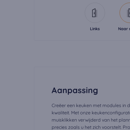
Externe media co
De cookies zijn no
kan de video word
Links
Naar 
Aanpassing
Creëer een keuken met modules in 
kwaliteit. Met onze keukenconfigurat
muisklikken verwijderd van het pla
precies zoals u het zich voorstelt. Pr