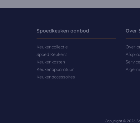
Spoedkeuken aanbod
Over 
Keukencollectie
Over o
Spoed Keukens
Afspra
Keukenkasten
Servic
Keukenapparatuur
Algem
Keukenaccessoires
Copyright © 2026 