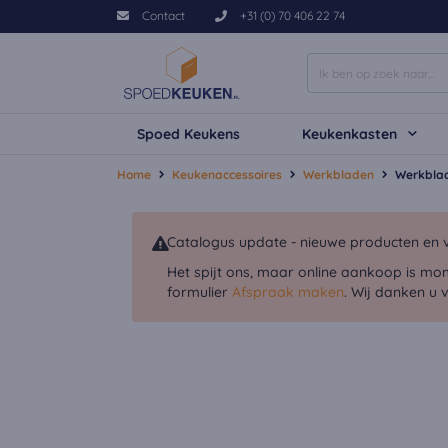
Contact
+31 (0) 70 406 22 74
Spoed Keukens
Keukenkasten
Home
Keukenaccessoires
Werkbladen
Werkblad
Catalogus update - nieuwe producten en v
Het spijt ons, maar online aankoop is mo
formulier
Afspraak maken
. Wij danken u 