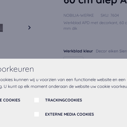
NOBILIA-WERKE
SKU:
7604
Werkblad APD met decorkant, 60 cm
mm dik
Werkblad kleur
Decor eiken Sier
oorkeuren
ookies kunnen wij u voorzien van een functionele website en een
g. U kunt op elk moment onderaan de website uw cookie voorke
Op het verlanglijstje
E COOKIES
TRACKINGCOOKIES
EXTERNE MEDIA COOKIES