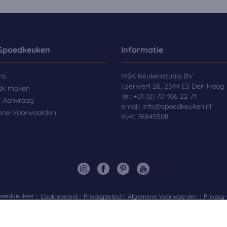
Spoedkeuken
Informatie
ns
MSK Keukenstudio BV
Ijzerwerf 26, 2544 ES Den Haag
ak maken
Tel:
+31 (0) 70 406 22 74
e Aanvraag
email:
info@spoedkeuken.nl
ene Voorwaarden
KvK: 76845508
Spoedkeuken
Cookiebeleid
Privacybeleid
Algemene Voorwaarden
Privacy-