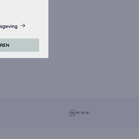
isgeving
eze website.
EREN
rs. Daarvoor
er).
zijn geaccepteerd,