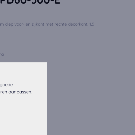
 diep voor- en zijkant met rechte decorkant, 1,5
ra
 goede
uren aanpassen.