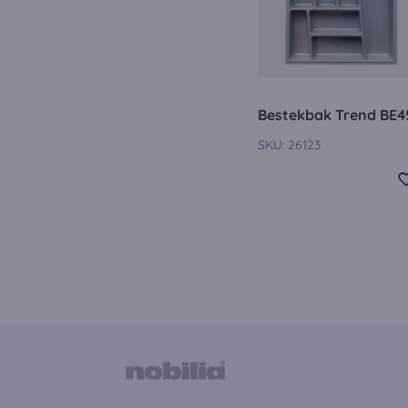
Externe media co
De cookies zijn no
kan de video word
Bestekbak Trend BE4
SKU:
26123