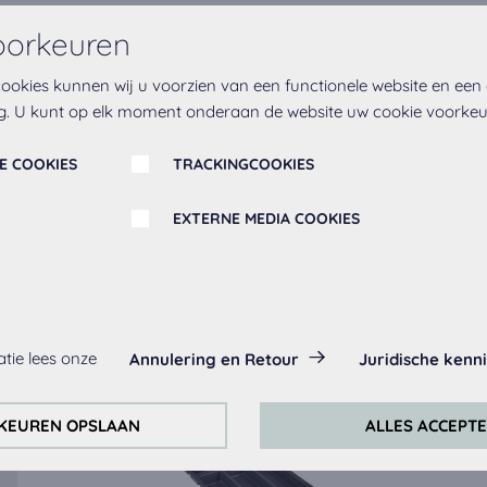
oorkeuren
ookies kunnen wij u voorzien van een functionele website en een
g. U kunt op elk moment onderaan de website uw cookie voorke
E COOKIES
TRACKINGCOOKIES
EXTERNE MEDIA COOKIES
Misschien vindt u dit ook leuk
es:
tie lees onze
Annulering en Retour
Juridische kenn
ltijd geactiveerd, omdat ze nodig zijn voor de basis functies van d
KEUREN OPSLAAN
ALLES ACCEPT
ontinu te verbeteren, analyseren wij het gedrag van de bezoeke
ckingcookies van Google Analytics (deels via de Google Tag Manag