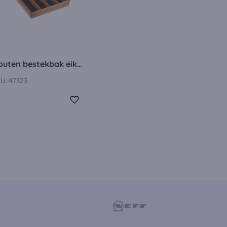
zijn geaccepteerd,
Houten bestekbak eiken BE45E
U:
47323