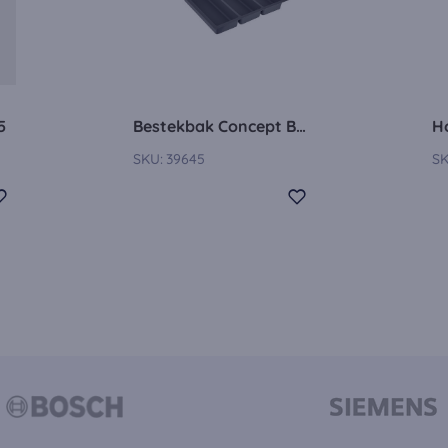
okies:
dig om de video's af te spelen. Zodra cookies van externe media 
en afgespeeld.
5
Bestekbak Concept BE45C
SKU:
39645
SK