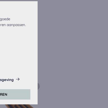
 goede
uren aanpassen.
isgeving
eze website.
EREN
rs. Daarvoor
er).